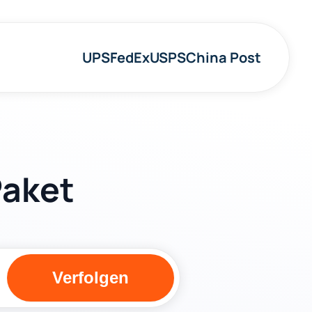
UPS
FedEx
USPS
China Post
Paket
Verfolgen