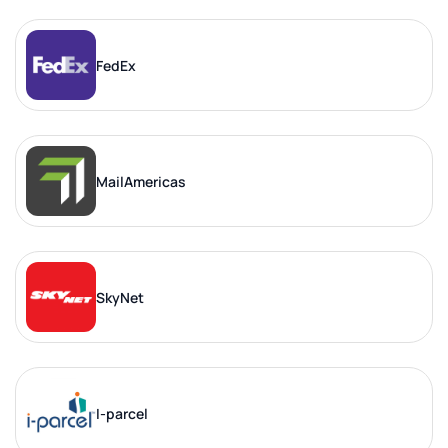
FedEx
MailAmericas
SkyNet
I-parcel