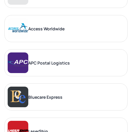
Access Worldwide
APC Postal Logistics
Bluecare Express
LaserShip