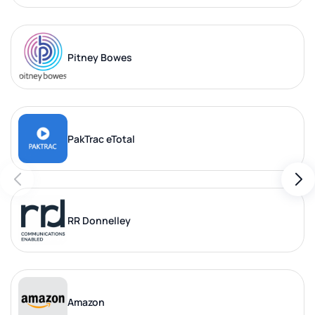
Pitney Bowes
PakTrac eTotal
RR Donnelley
Amazon