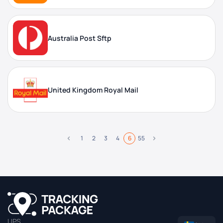
Australia Post Sftp
United Kingdom Royal Mail
1
2
3
4
6
55
UPS