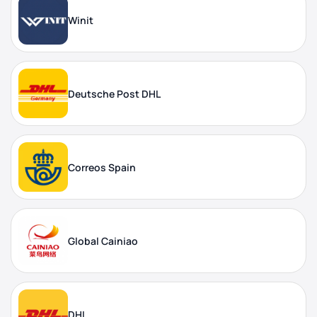
Winit
Deutsche Post DHL
Correos Spain
Global Cainiao
DHL