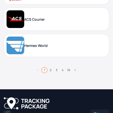
ACS Courier
Hermes World
1
2
3
4
16
UPS