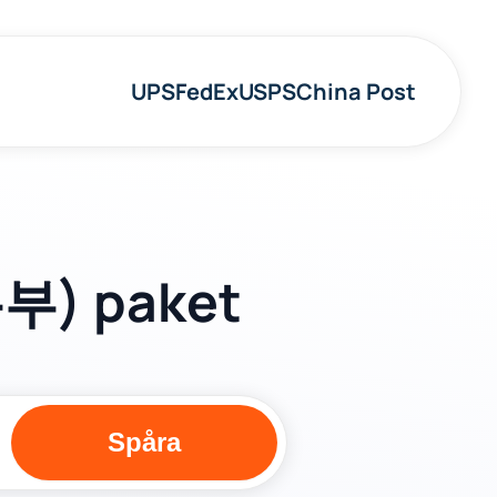
UPS
FedEx
USPS
China Post
부) paket
Spåra