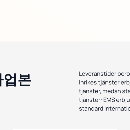
정사업본
Leveranstider bero
Inrikes tjänster er
tjänster, medan sta
tjänster: EMS erbj
standard internatio