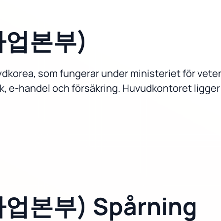
정사업본부)
ydkorea, som fungerar under ministeriet för veten
, e-handel och försäkring. Huvudkontoret ligger 
사업본부) Spårning