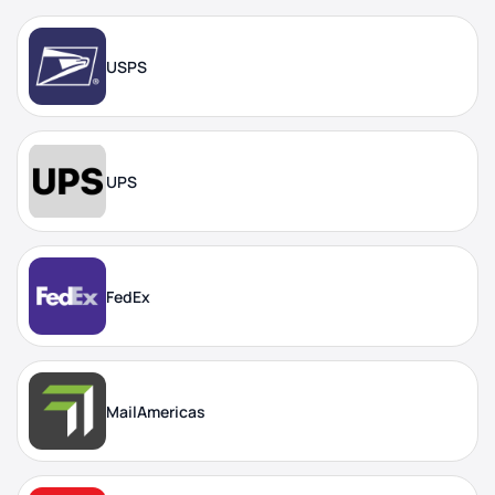
USPS
UPS
FedEx
MailAmericas