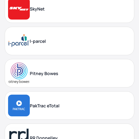
SkyNet
I-parcel
Pitney Bowes
PakTrac eTotal
RR Donnelley