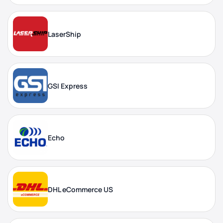
LaserShip
GSI Express
Echo
DHL eCommerce US