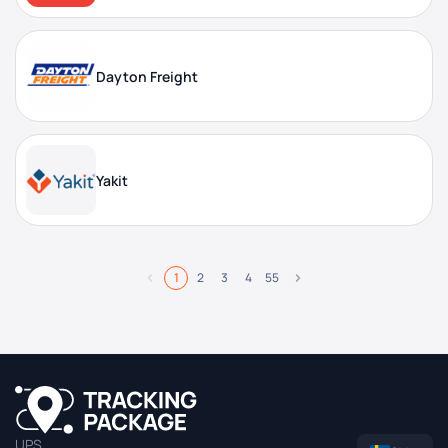
Dayton Freight
Yakit
1
2
3
4
55
UPS