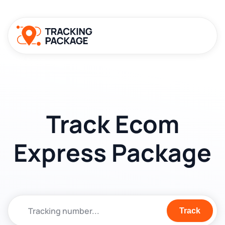
Track Ecom
Express Package
Track