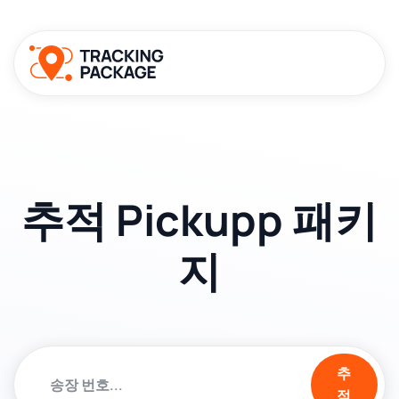
추적 Pickupp 패키
지
추
적