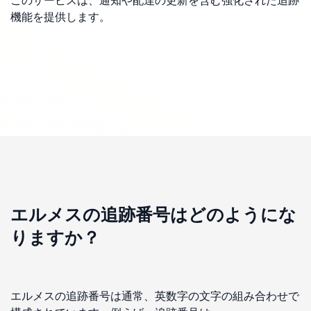
このサービスは、通知や配達の更新を含む強化された追跡
機能を提供します。
エルメスの追跡番号はどのようにな
りますか？
エルメスの追跡番号は通常、英数字の文字の組み合わせで