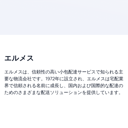
エルメス
エルメスは、信頼性の高い小包配達サービスで知られる主
要な物流会社です。1972年に設立され、エルメスは宅配業
界で信頼される名前に成長し、国内および国際的な配達の
ためのさまざまな配送ソリューションを提供しています。