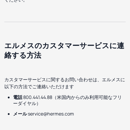
エルメスのカスタマーサービスに連
絡する方法
カスタマーサービスに関するお問い合わせは、エルメスに
以下の方法でご連絡いただけます
電話
800.441.44.88（米国内からのみ利用可能なフリ
ーダイヤル）
メール
service@hermes.com