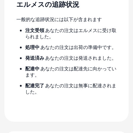
エルメスの追跡状況
一般的な追跡状況には以下が含まれます
注文受領
あなたの注文はエルメスに受け取
られました。
処理中
あなたの注文は出荷の準備中です。
発送済み
あなたの注文は発送されました。
配達中
あなたの注文は配達先に向かってい
ます。
配達完了
あなたの注文は無事に配達されま
した。