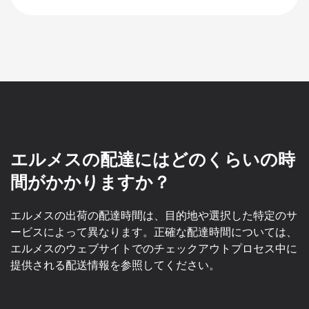
エルメスの配達にはどのくらいの時
間がかかりますか？
エルメスの出荷の配達時間は、目的地や選択した特定のサ
ービスによって異なります。正確な配達時間については、
エルメスのウェブサイトでのチェックアウトプロセス中に
提供される配送情報を参照してください。