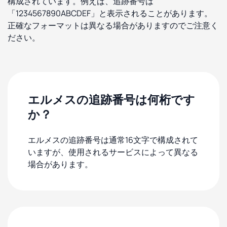
構成されています。例えば、追跡番号は
「1234567890ABCDEF」と表示されることがあります。
正確なフォーマットは異なる場合がありますのでご注意く
ださい。
エルメスの追跡番号は何桁です
か？
エルメスの追跡番号は通常16文字で構成されて
いますが、使用されるサービスによって異なる
場合があります。