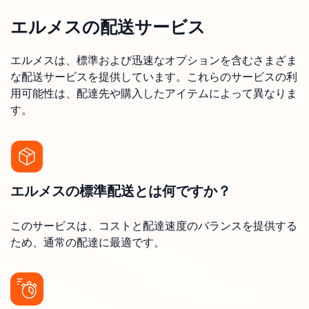
エルメスの配送サービス
エルメスは、標準および迅速なオプションを含むさまざま
な配送サービスを提供しています。これらのサービスの利
用可能性は、配達先や購入したアイテムによって異なりま
す。
エルメスの標準配送とは何ですか？
このサービスは、コストと配達速度のバランスを提供する
ため、通常の配達に最適です。