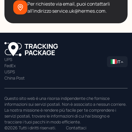
Per richieste via email, puoi contattarli
all'indirizzo service.uk@hermes.com.
UPS
IT
FedEx
USPS
China Post
Questo sito web è una risorsa indipendente che fornisce
informazioni sui servizi postali. Non è associato a nessun corriere.
La nostra missione è rendere più facile per te comprendere i
servizi postali, trovare le informazioni di cui hai bisogno e
tracciare i tuoi pacchi in modo efficiente.
©2026 Tutti i diritti riservati.
Contattaci