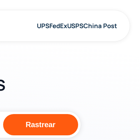
UPS
FedEx
USPS
China Post
S
Rastrear