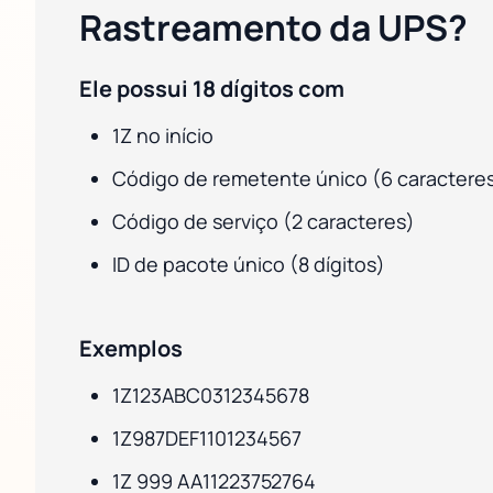
Rastreamento da UPS?
Ele possui 18 dígitos com
1Z no início
Código de remetente único (6 caractere
Código de serviço (2 caracteres)
ID de pacote único (8 dígitos)
Exemplos
1Z123ABC0312345678
1Z987DEF1101234567
1Z 999 AA11223752764