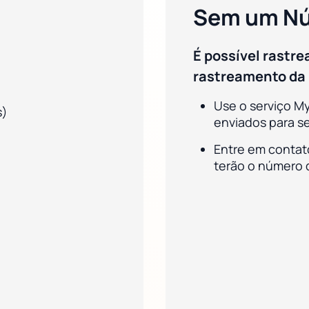
Sem um Nú
É possível rastr
rastreamento da
Use o serviço M
s)
enviados para s
Entre em contat
terão o número 