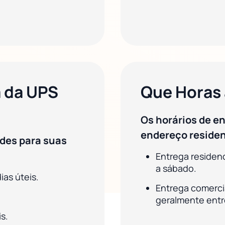
 da UPS
Que Horas 
Os horários de e
endereço residen
ades para suas
Entrega residen
a sábado.
as úteis.
Entrega comercia
geralmente entre
s.