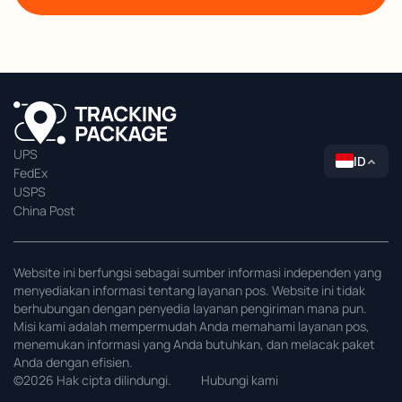
UPS
ID
FedEx
USPS
China Post
Website ini berfungsi sebagai sumber informasi independen yang
menyediakan informasi tentang layanan pos. Website ini tidak
berhubungan dengan penyedia layanan pengiriman mana pun.
Misi kami adalah mempermudah Anda memahami layanan pos,
menemukan informasi yang Anda butuhkan, dan melacak paket
Anda dengan efisien.
©2026 Hak cipta dilindungi.
Hubungi kami