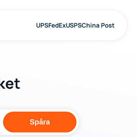
UPS
FedEx
USPS
China Post
ket
Spåra