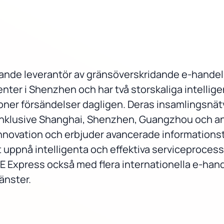
dande leverantör av gränsöverskridande e-handel
nter i Shenzhen och har två storskaliga intellig
joner försändelser dagligen. Deras insamlingsnätv
inklusive Shanghai, Shenzhen, Guangzhou och and
innovation och erbjuder avancerade information
uppnå intelligenta och effektiva serviceprocesse
 Express också med flera internationella e-handel
änster.