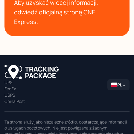
Aby uzyskać więcej informacji,
odwiedź oficjalną stronę CNE
Express.
UPS
PL
FedEx
USPS
China Post
Ta strona służy jako niezależne źródło, dostarczające informacji
o usługach pocztowych. Nie jest powiązana z żadnym
przewoźnikiem. Naszą misją jest ułatwienie zrozumienia usług