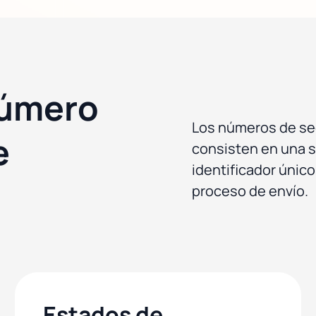
número
Los números de s
e
consisten en una s
identificador único
proceso de envío.
Estados de