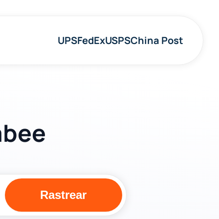
UPS
FedEx
USPS
China Post
abee
Rastrear