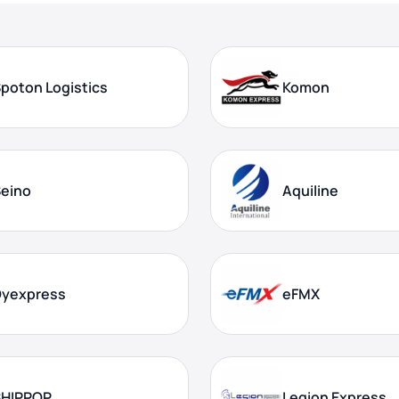
poton Logistics
Komon
eino
Aquiline
Dyexpress
eFMX
SHIPPOP
Legion Express