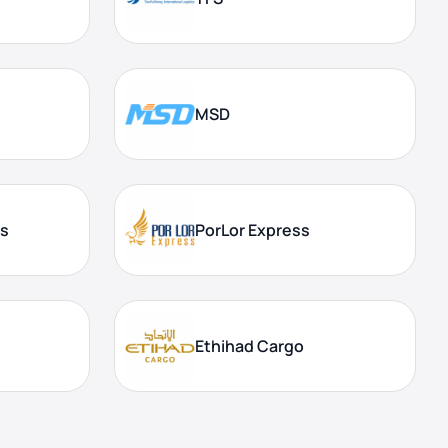
MSD
cs
PorLor Express
Ethihad Cargo