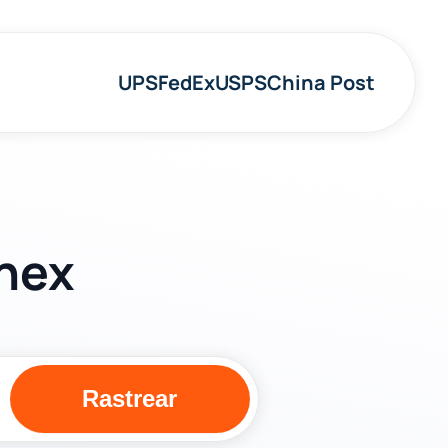
UPS
FedEx
USPS
China Post
nex
Rastrear