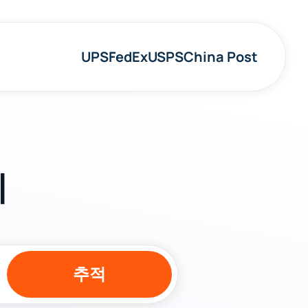
UPS
FedEx
USPS
China Post
지
추적