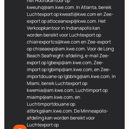
het Hoofdkantoor op
kweuhq@am.kwe.com. In Atlanta, bereik
Luchtexport op kweatl@kwe.com en Zee-
export op atloceanexp@kwe.com. Het
Verkoopkantoor in Indianapolis kan
worden bereikt voor Luchtexport op
chiairexportcs@kwe.com en Zee-export
op chiseaexp@am.kwe.com. Voor de Long
Beach Seafreight-afdeling, e-mail Zee-
export op lgbexp@am.kwe.com, Zee-
import op lgbimp@am.kwe.com, en Zee-
importdouane op lgbbrkg@am.kwe.com. In
Miami, bereik Luchtexport op
kwemia@am.kwe.com, Luchtimport op
miaimp@am.kwe.com, en
Luchtimportdouane op
atlbrkg@am.kwe.com. De Minneapolis-
afdeling kan worden bereikt voor
Luchtexport op