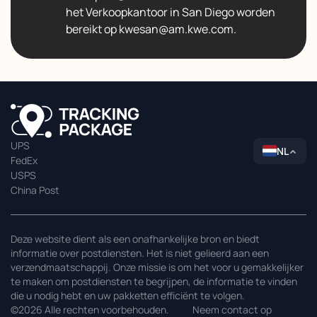
het Verkoopkantoor in San Diego worden
bereikt op kwesan@am.kwe.com.
UPS
NL
FedEx
USPS
China Post
Deze website dient als een onafhankelijke bron en biedt
informatie over postdiensten. Het is niet gelieerd aan een
verzendmaatschappij. Onze missie is om het voor u gemakkelijker
te maken om postdiensten te begrijpen, de informatie te vinden
die u nodig hebt en uw pakketten efficiënt te volgen.
©2026 Alle rechten voorbehouden.
Neem contact op