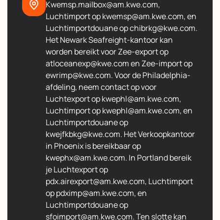
Kwemsp.mailbox@am.kwe.com,
Luchtimport op kwemsp@am.kwe.com, en
Luchtimportdouane op chibrkg@kwe.com.
Het Newark Seafreight-kantoor kan
worden bereikt voor Zee-export op
atloceanexp@kwe.com en Zee-import op
ewrimp@kwe.com. Voor de Philadelphia-
afdeling, neem contact op voor
Luchtexport op kwephl@am.kwe.com,
Luchtimport op kwephl@am.kwe.com, en
Luchtimportdouane op
kwejfkbkg@kwe.com. Het Verkoopkantoor
in Phoenix is bereikbaar op
kwephx@am.kwe.com. In Portland bereik
je Luchtexport op
pdx.airexport@am.kwe.com, Luchtimport
op pdximp@am.kwe.com, en
Luchtimportdouane op
sfoimport@am.kwe.com. Ten slotte kan