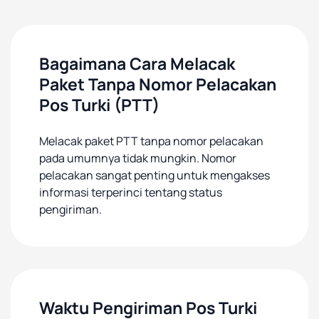
Bagaimana Cara Melacak
Paket Tanpa Nomor Pelacakan
Pos Turki (PTT)
Melacak paket PTT tanpa nomor pelacakan
pada umumnya tidak mungkin. Nomor
pelacakan sangat penting untuk mengakses
informasi terperinci tentang status
pengiriman.
Waktu Pengiriman Pos Turki