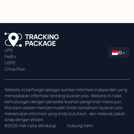
UPS
ID
FedEx
USPS
China Post
Website ini berfungsi sebagai sumber informasi independen yang
menyediakan informasi tentang layanan pos. Website ini tidak
berhubungan dengan penyedia layanan pengiriman mana pun.
Misi kami adalah mempermudah Anda memahami layanan pos,
menemukan informasi yang Anda butuhkan, dan melacak paket
Anda dengan efisien.
©2026 Hak cipta dilindungi.
Hubungi kami