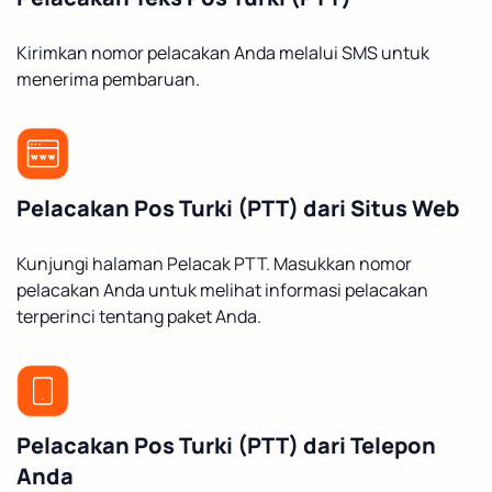
Kirimkan nomor pelacakan Anda melalui SMS untuk
menerima pembaruan.
Pelacakan Pos Turki (PTT) dari Situs Web
Kunjungi halaman Pelacak PTT. Masukkan nomor
pelacakan Anda untuk melihat informasi pelacakan
terperinci tentang paket Anda.
Pelacakan Pos Turki (PTT) dari Telepon
Anda