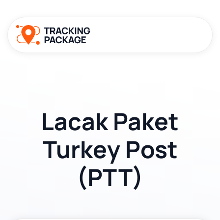
Lacak Paket
Turkey Post
(PTT)