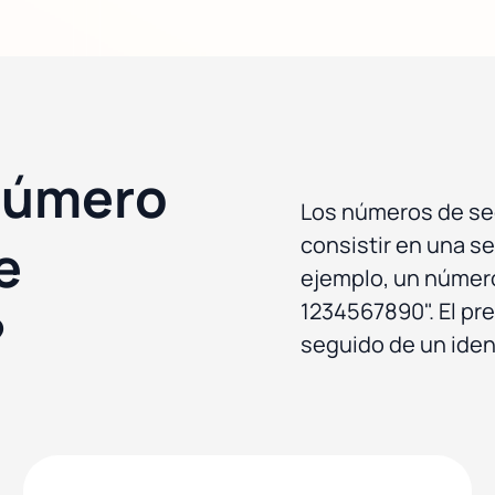
Número
Los números de seg
consistir en una s
e
ejemplo, un númer
1234567890". El pref
?
seguido de un iden