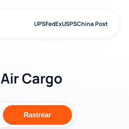
UPS
FedEx
USPS
China Post
 Air Cargo
Rastrear