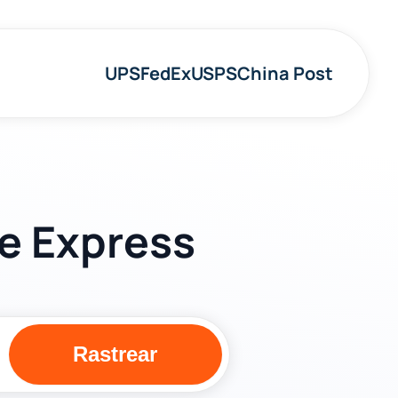
UPS
FedEx
USPS
China Post
e Express
Rastrear