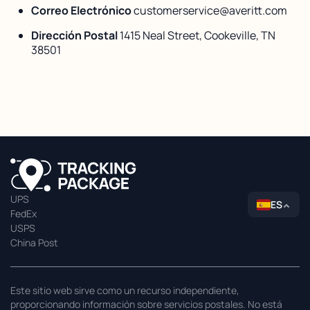
Correo Electrónico
customerservice@averitt.com
Dirección Postal
1415 Neal Street, Cookeville, TN
38501
UPS
ES
FedEx
USPS
China Post
Este sitio web sirve como un recurso independiente,
proporcionando información sobre servicios postales. No está