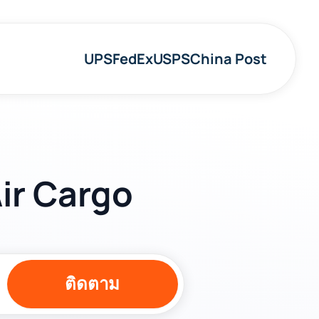
UPS
FedEx
USPS
China Post
Air Cargo
ติดตาม