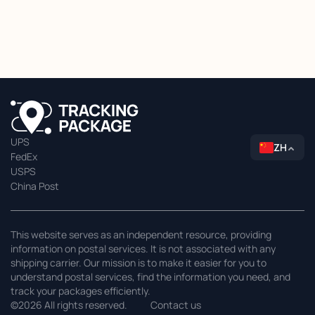
UPS
ZH
FedEx
USPS
China Post
This website serves as an independent resource, providing
information on postal services. It is not associated with any
shipping carrier. Our mission is to make it easier for you to
understand postal services, find the information you need, and
track your packages efficiently.
©2026 All rights reserved.
Contact us