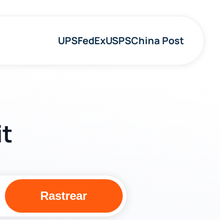
UPS
FedEx
USPS
China Post
it
Rastrear