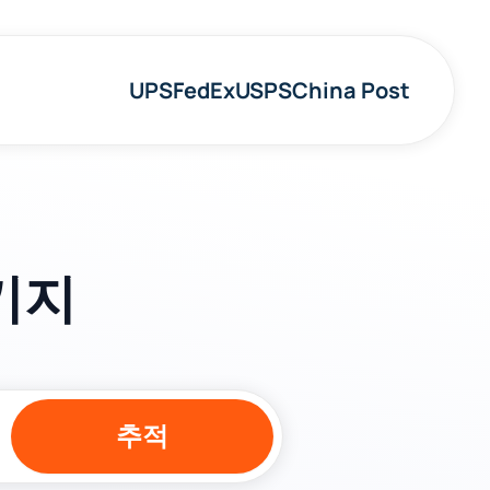
UPS
FedEx
USPS
China Post
패키지
추적