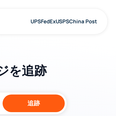
UPS
FedEx
USPS
China Post
ケージを追跡
追跡