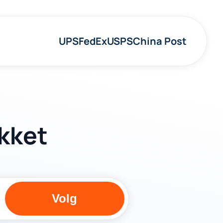
UPS
FedEx
USPS
China Post
akket
Volg