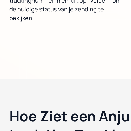
trackingnummer in en klik op "Volgen" om
de huidige status van je zending te
bekijken.
Hoe Ziet een Anj