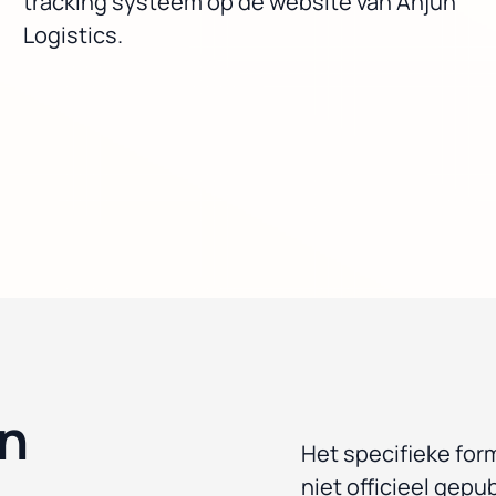
tracking systeem op de website van Anjun
Logistics.
un
Het specifieke for
niet officieel gep