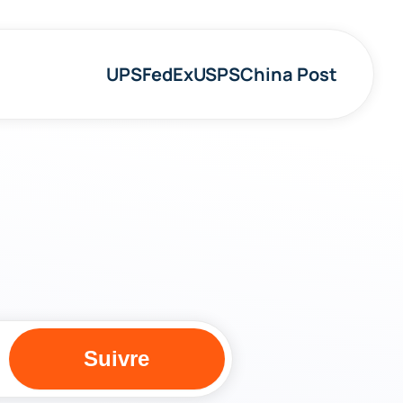
UPS
FedEx
USPS
China Post
Suivre