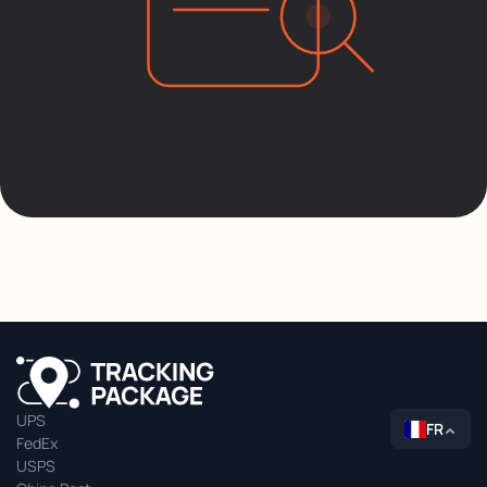
UPS
FR
FedEx
USPS