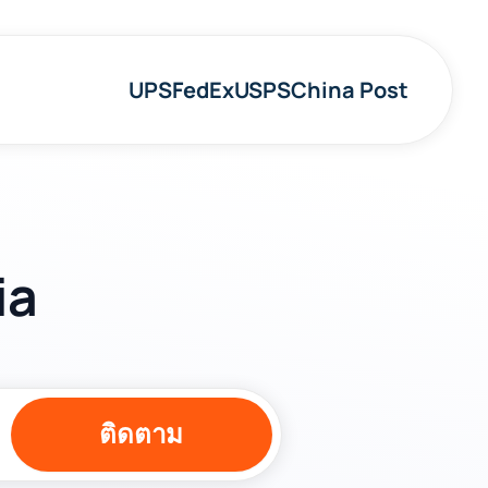
UPS
FedEx
USPS
China Post
ia
ติดตาม