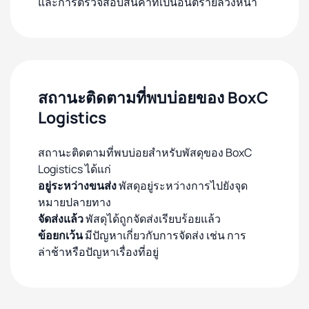
และการตรวจสอบสินค้าที่เป็นอันตรายล่วงหน้า
สถานะติดตามที่พบบ่อยของ BoxC
Logistics
สถานะติดตามที่พบบ่อยสำหรับพัสดุของ BoxC
Logistics ได้แก่
อยู่ระหว่างขนส่ง
พัสดุอยู่ระหว่างการไปยังจุด
หมายปลายทาง
จัดส่งแล้ว
พัสดุได้ถูกจัดส่งเรียบร้อยแล้ว
ข้อยกเว้น
มีปัญหาเกี่ยวกับการจัดส่ง เช่น การ
ล่าช้าหรือปัญหาเรื่องที่อยู่