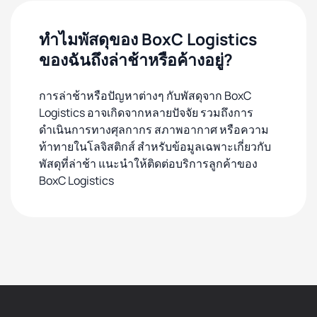
ทำไมพัสดุของ BoxC Logistics
ของฉันถึงล่าช้าหรือค้างอยู่?
การล่าช้าหรือปัญหาต่างๆ กับพัสดุจาก BoxC
Logistics อาจเกิดจากหลายปัจจัย รวมถึงการ
ดำเนินการทางศุลกากร สภาพอากาศ หรือความ
ท้าทายในโลจิสติกส์ สำหรับข้อมูลเฉพาะเกี่ยวกับ
พัสดุที่ล่าช้า แนะนำให้ติดต่อบริการลูกค้าของ
BoxC Logistics