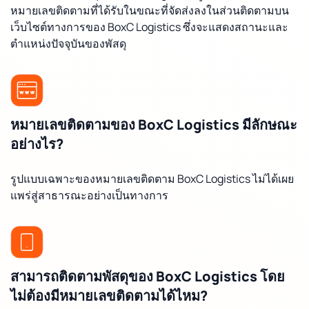
หมายเลขติดตามที่ได้รับในขณะที่จัดส่งลงในส่วนติดตามบน
เว็บไซต์ทางการของ BoxC Logistics ซึ่งจะแสดงสถานะและ
ตำแหน่งปัจจุบันของพัสดุ
หมายเลขติดตามของ BoxC Logistics มีลักษณะ
อย่างไร?
รูปแบบเฉพาะของหมายเลขติดตาม BoxC Logistics ไม่ได้เผย
แพร่สู่สาธารณะอย่างเป็นทางการ
สามารถติดตามพัสดุของ BoxC Logistics โดย
ไม่ต้องมีหมายเลขติดตามได้ไหม?