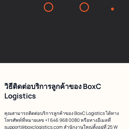
วิธีติดต่อบริการลูกค้าของ BoxC
Logistics
คุณสามารถติดต่อบริการลูกค้าของ BoxC Logistics ได้ทาง
โทรศัพท์ที่หมายเลข +1 646 968 0080 หรือทางอีเมลที่
support@boxclogistics.com สำนักงานใหญ่ตั้งอยู่ที่ 25 W