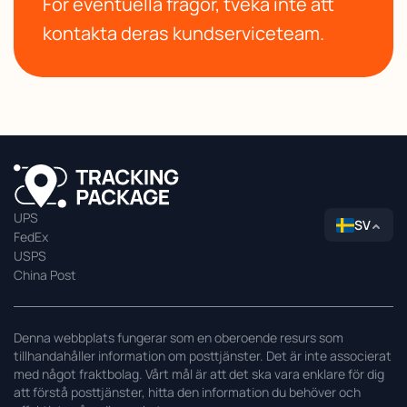
För eventuella frågor, tveka inte att
kontakta deras kundserviceteam.
UPS
SV
FedEx
USPS
China Post
Denna webbplats fungerar som en oberoende resurs som
tillhandahåller information om posttjänster. Det är inte associerat
med något fraktbolag. Vårt mål är att det ska vara enklare för dig
att förstå posttjänster, hitta den information du behöver och