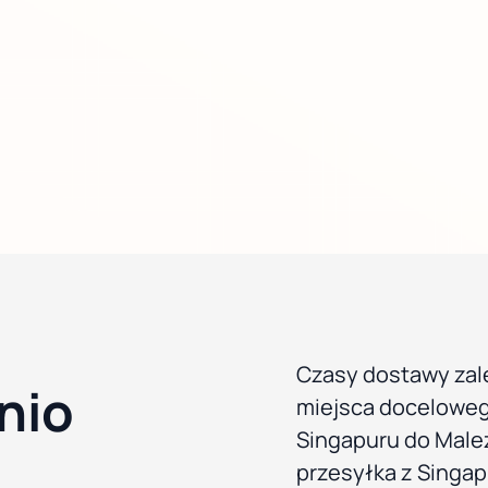
Czasy dostawy zale
nio
miejsca doceloweg
Singapuru do Malez
przesyłka z Singap