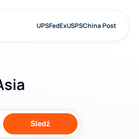
UPS
FedEx
USPS
China Post
Asia
Śledź