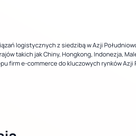
ązań logistycznych z siedzibą w Azji Południow
w takich jak Chiny, Hongkong, Indonezja, Malezja,
tępu firm e-commerce do kluczowych rynków Azj
sia