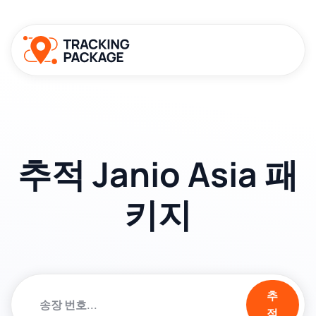
추적 Janio Asia 패
키지
추
적