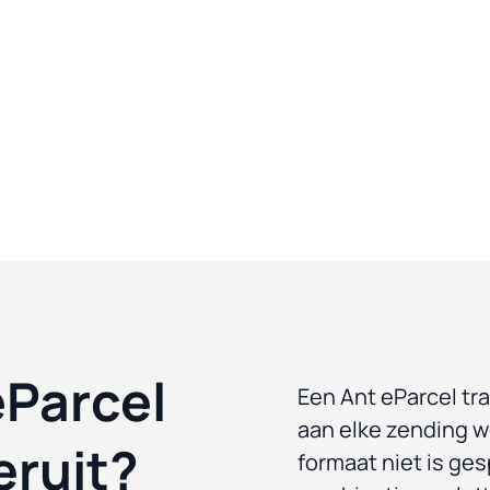
eParcel
Een Ant eParcel tr
aan elke zending 
ruit?
formaat niet is ge