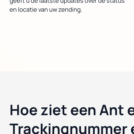
geeft u de laatste updates over de status
en locatie van uw zending.
Hoe ziet een Ant 
Trackingnummer e