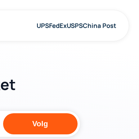
UPS
FedEx
USPS
China Post
ket
Volg