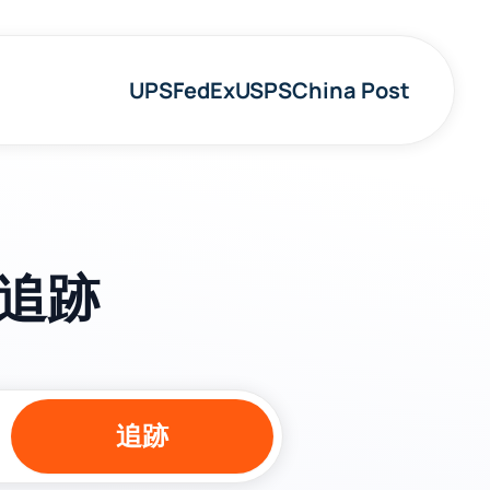
UPS
FedEx
USPS
China Post
を追跡
追跡