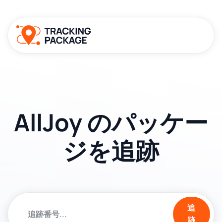
AllJoy のパッケー
ジを追跡
追
跡