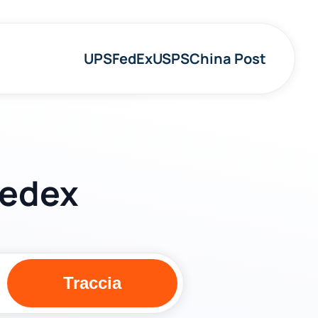
UPS
FedEx
USPS
China Post
eedex
Traccia