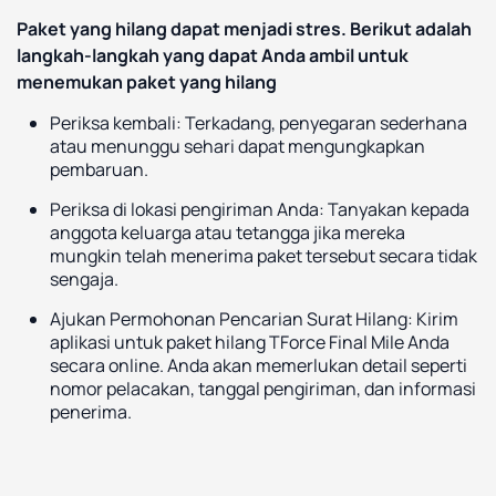
Paket yang hilang dapat menjadi stres. Berikut adalah
langkah-langkah yang dapat Anda ambil untuk
menemukan paket yang hilang
Periksa kembali: Terkadang, penyegaran sederhana
atau menunggu sehari dapat mengungkapkan
pembaruan.
Periksa di lokasi pengiriman Anda: Tanyakan kepada
anggota keluarga atau tetangga jika mereka
mungkin telah menerima paket tersebut secara tidak
sengaja.
Ajukan Permohonan Pencarian Surat Hilang: Kirim
aplikasi untuk paket hilang TForce Final Mile Anda
secara online. Anda akan memerlukan detail seperti
nomor pelacakan, tanggal pengiriman, dan informasi
penerima.