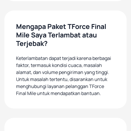
Mengapa Paket TForce Final
Mile Saya Terlambat atau
Terjebak?
Keterlambatan dapat terjadi karena berbagai
faktor, termasuk kondisi cuaca, masalah
alamat, dan volume pengiriman yang tinggi.
Untuk masalah tertentu, disarankan untuk
menghubungi layanan pelanggan TForce
Final Mile untuk mendapatkan bantuan.