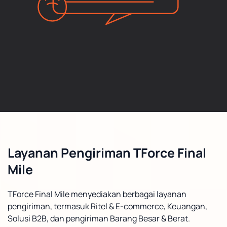
Layanan Pengiriman TForce Final
Mile
TForce Final Mile menyediakan berbagai layanan
pengiriman, termasuk Ritel & E-commerce, Keuangan,
Solusi B2B, dan pengiriman Barang Besar & Berat.