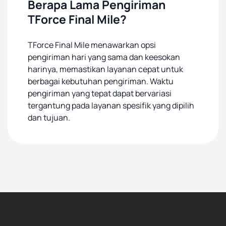
Berapa Lama Pengiriman
TForce Final Mile?
TForce Final Mile menawarkan opsi
pengiriman hari yang sama dan keesokan
harinya, memastikan layanan cepat untuk
berbagai kebutuhan pengiriman. Waktu
pengiriman yang tepat dapat bervariasi
tergantung pada layanan spesifik yang dipilih
dan tujuan.