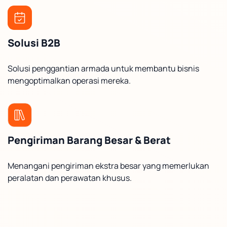
Solusi B2B
Solusi penggantian armada untuk membantu bisnis
mengoptimalkan operasi mereka.
Pengiriman Barang Besar & Berat
Menangani pengiriman ekstra besar yang memerlukan
peralatan dan perawatan khusus.