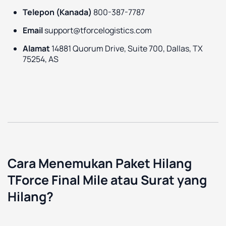
Telepon (Kanada)
800-387-7787
Email
support@tforcelogistics.com
Alamat
14881 Quorum Drive, Suite 700, Dallas, TX
75254, AS
Cara Menemukan Paket Hilang
TForce Final Mile atau Surat yang
Hilang?