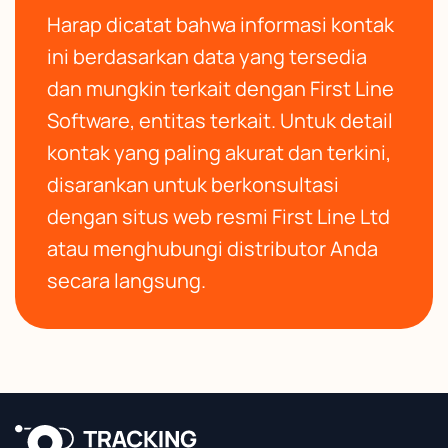
Harap dicatat bahwa informasi kontak
ini berdasarkan data yang tersedia
dan mungkin terkait dengan First Line
Software, entitas terkait. Untuk detail
kontak yang paling akurat dan terkini,
disarankan untuk berkonsultasi
dengan situs web resmi First Line Ltd
atau menghubungi distributor Anda
secara langsung.