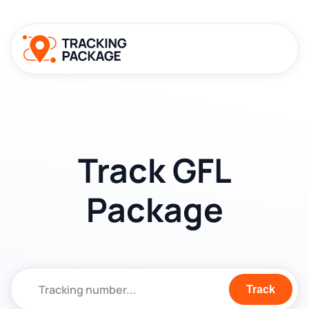
Track GFL
Package
Track