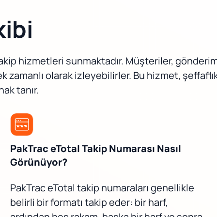
ibi
takip hizmetleri sunmaktadır. Müşteriler, gönderi
amanlı olarak izleyebilirler. Bu hizmet, şeffaflık
nak tanır.
PakTrac eTotal Takip Numarası Nasıl
Görünüyor?
PakTrac eTotal takip numaraları genellikle
belirli bir formatı takip eder: bir harf,
ardından beş rakam, başka bir harf ve sonra