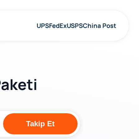
UPS
FedEx
USPS
China Post
Paketi
Takip Et