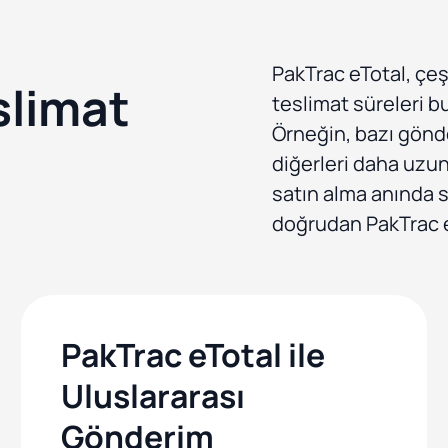
PakTrac eTotal, çe
slimat
teslimat süreleri b
Örneğin, bazı gönde
diğerleri daha uzun 
satın alma anında 
doğrudan PakTrac e
PakTrac eTotal ile
Uluslararası
Gönderim