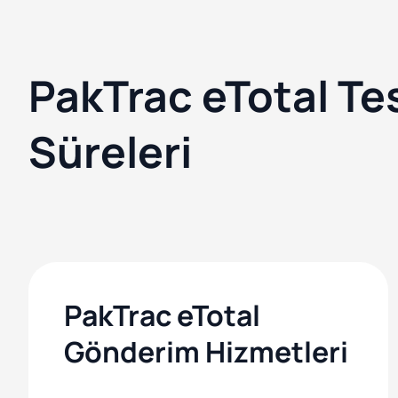
PakTrac eTotal Te
Süreleri
PakTrac eTotal
Gönderim Hizmetleri