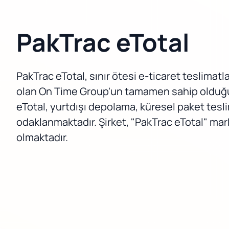
PakTrac eTotal
PakTrac eTotal, sınır ötesi e-ticaret teslimatl
olan On Time Group'un tamamen sahip olduğu bir
eTotal, yurtdışı depolama, küresel paket tesl
odaklanmaktadır. Şirket, "PakTrac eTotal" mar
olmaktadır.