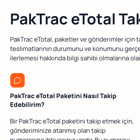
PakTrac eTotal Tak
PakTrac eTotal, paketler ve gönderimler için 
teslimatlarının durumunu ve konumunu gerçek z
ilerlemesi hakkında bilgi sahibi olmalarına ola
PakTrac eTotal Paketini Nasıl Takip
Edebilirim?
Bir PakTrac eTotal paketini takip etmek için,
gönderiminize atanmış olan takip
numarasına ihtiyacınız vardır. Bu numarayı