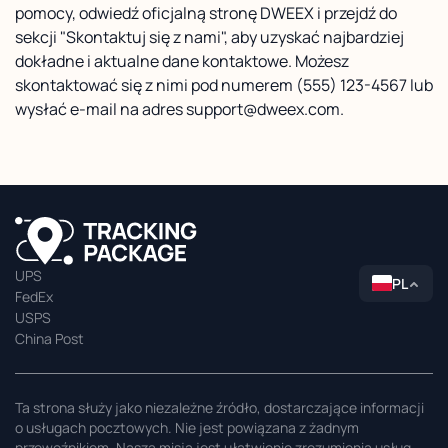
pomocy, odwiedź oficjalną stronę DWEEX i przejdź do
sekcji "Skontaktuj się z nami", aby uzyskać najbardziej
dokładne i aktualne dane kontaktowe. Możesz
skontaktować się z nimi pod numerem (555) 123-4567 lub
wysłać e-mail na adres support@dweex.com.
UPS
PL
FedEx
USPS
China Post
Ta strona służy jako niezależne źródło, dostarczające informacji
o usługach pocztowych. Nie jest powiązana z żadnym
przewoźnikiem. Naszą misją jest ułatwienie zrozumienia usług