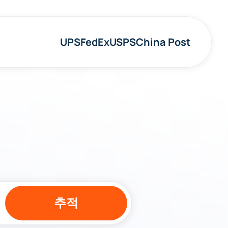
UPS
FedEx
USPS
China Post
추적