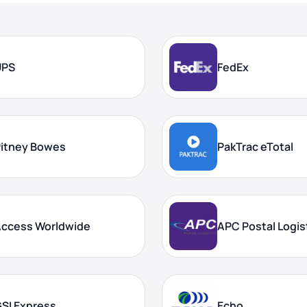
UPS
FedEx
itney Bowes
PakTrac eTotal
ccess Worldwide
APC Postal Logis
SI Express
Echo