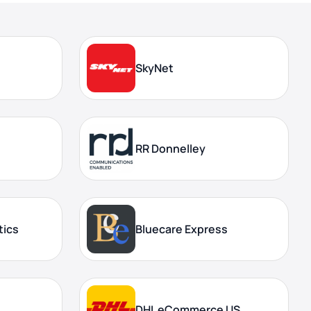
SkyNet
RR Donnelley
tics
Bluecare Express
DHL eCommerce US