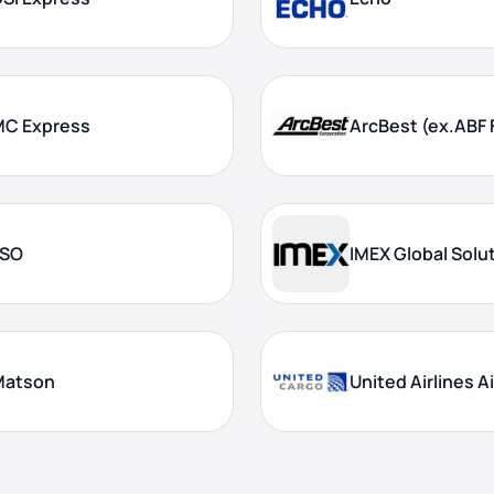
MC Express
ArcBest (ex.ABF 
LSO
IMEX Global Solu
Matson
United Airlines A