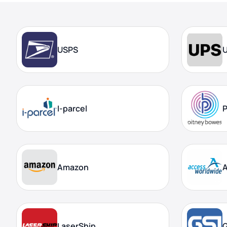
USPS
I-parcel
P
Amazon
A
LaserShip
G