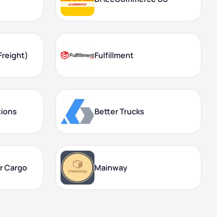
Freight)
Fulfillment
tions
Better Trucks
ir Cargo
Mainway