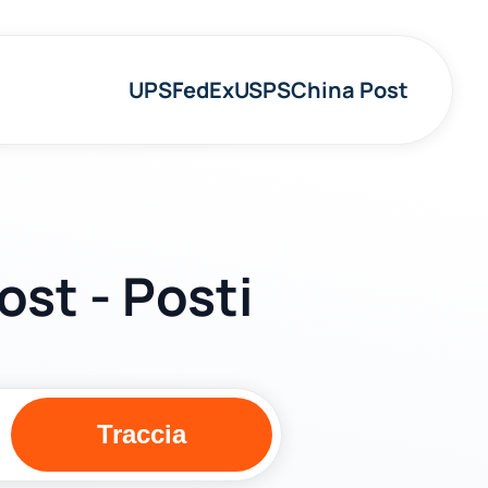
UPS
FedEx
USPS
China Post
ost - Posti
Traccia