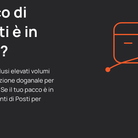
o di
i è in
o?
clusi elevati volumi
azione doganale per
 Se il tuo pacco è in
nti di Posti per