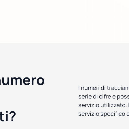
numero
I numeri di tracci
i
serie di cifre e po
servizio utilizzato
ti?
servizio specifico 