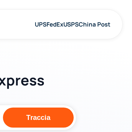
UPS
FedEx
USPS
China Post
Express
Traccia