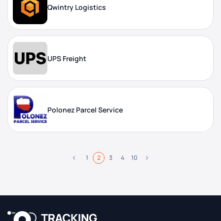
Qwintry Logistics
UPS Freight
Polonez Parcel Service
1
2
3
4
10