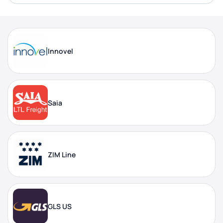
Innovel
Saia
ZIM Line
GLS US