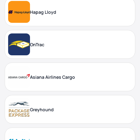
Hapag Lloyd
OnTrac
Asiana Airlines Cargo
Greyhound